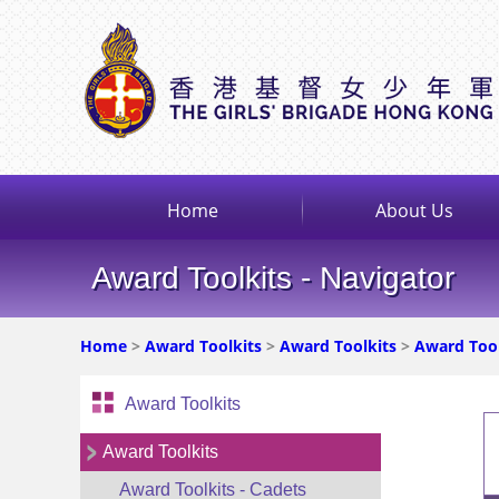
Home
About Us
Award Toolkits - Navigator
Home
>
Award Toolkits
>
Award Toolkits
>
Award Tool
Award Toolkits
Award Toolkits
Award Toolkits - Cadets