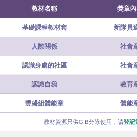
教材名稱
獎章內
基礎課程教材套
新隊員
人際關係
社會
認識身處的社區
社會
認識自我
教育
豐盛組體能章
體能
教材資源只供G.B分隊使用，
請
登記