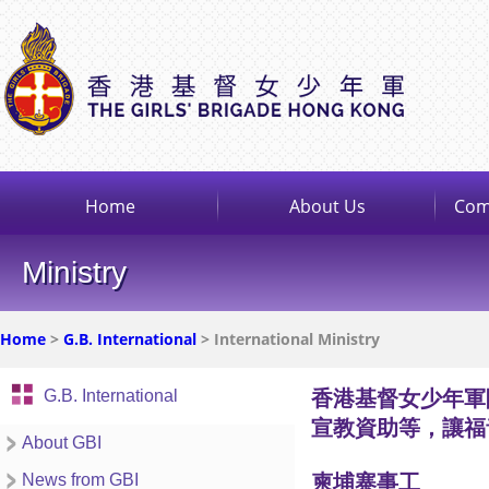
Home
About Us
Com
Ministry
Home
>
G.B. International
> International Ministry
G.B. International
香港基督女少年軍
宣教資助等，讓福
About GBI
News from GBI
柬埔寨事工