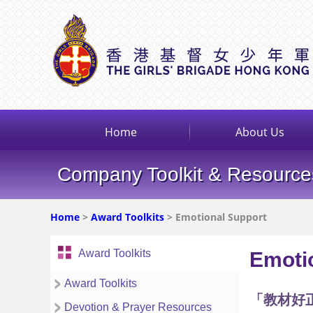
Home
About Us
Company Toolkit & Resource
Home
>
Award Toolkits
> Emotional Support
Award Toolkits
Emoti
Award Toolkits
「教材好
Devotion & Prayer Resources