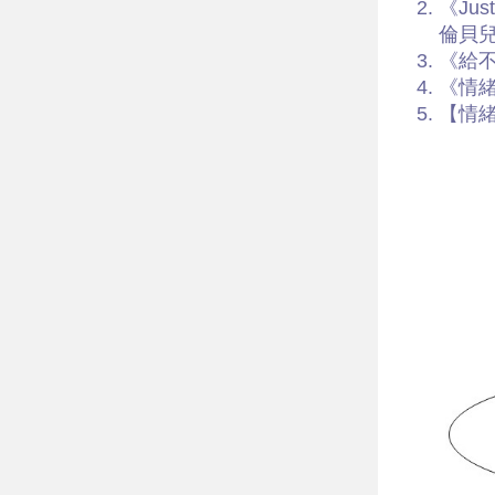
《Jus
倫貝兒 
《給
《情
【情