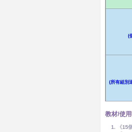
(
(所有組別
教材/使
《1