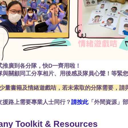
式推廣到各分隊，快D一齊用啦！
隊與關顧同工分享相片、用後感及隊員心聲！等緊
常少量書籍及情緒遊戲咭，若未索取的分隊需要，請
支援路上需要專業人士同行？
請按此
「外間資源」
ny Toolkit & Resources