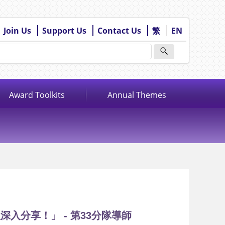
Join Us
Support Us
Contact Us
繁
EN
Award Toolkits
Annual Themes
入分享！」 - 第33分隊導師