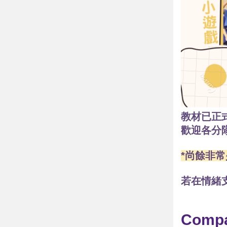
教材已正
歡迎各分
*尚餘非
若在情緒
Compa