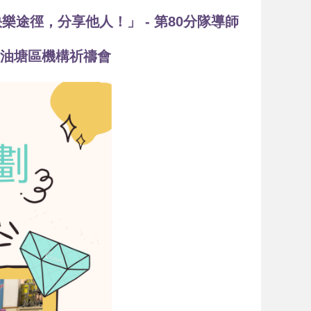
途徑，分享他人！」 - 第80分隊導師
 油塘區機構祈禱會