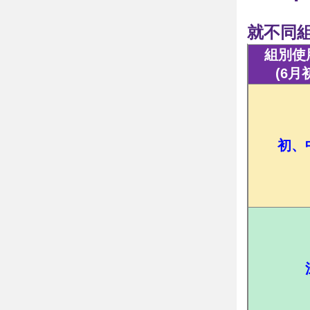
就不同組
組別使用
(6月
初、