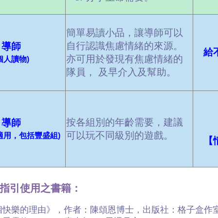
簡單易讀小品，讓導師可以
自行認識焦慮情緒的來源。
導師
給
亦可用於發現有焦慮情緒的
個人讀物)
隊員， 及早介入及幫助。
按各組別的年齡需要，建議
導師
可以玩不同級別的遊戲。
適用，包括豐盛組)
【
用指引使用之書籍：
5個快樂的理由》，作者：陳頌恩博士，出版社：格子盒作