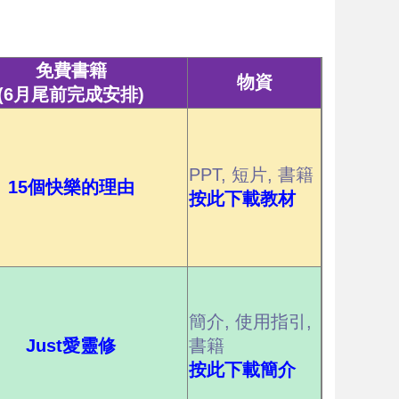
免費書籍
物資
(6月尾前完成安排)
PPT, 短片, 書籍
15個快樂的理由
按此下載教材
簡介, 使用指引,
Just愛靈修
書籍
按此下載簡介