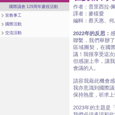
作者：普里西拉‧
國際議會 129周年慶祝活動
譯者：麥樣愛
宣教事工
編輯：蔡天惠、何
國際活動
交流活動
2022年的反思：
感
聯繫，我們舉辦了
區域團契，在國際議
議！我很享受這次
但感謝上帝，讓我
會議的人。
請容我藉此機會感
我亦意識到國際議
保持熱度，祈求上
2023年的主題
我們必須承認和欣