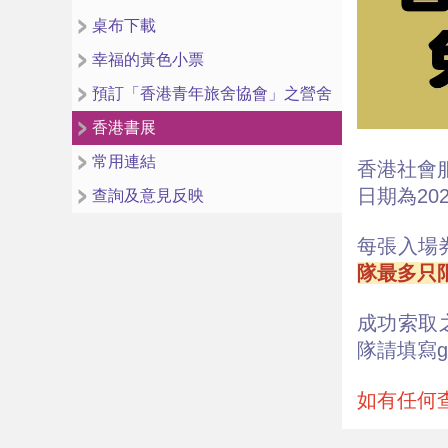
桌布下載
幸福的黃色小票
預訂「香港青年旅舍協會」之營舍
香港書展
常用連結
香港社會
日期為20
查詢及意見反映
每張入場
隊最多只
成功索取
隊請填寫goo
如有任何查