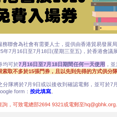
服務聯會為社會有需要人士，提供由香港貿易發展局主
25年7月16日至7月18日(星期三至五)，於香港
券均可於
7月16日至7月18日期間任何一天使用
，並
限索取不多於15張門券，且以先到先得的方式供分
之分隊將於7月9日或以後收到確認電郵，並可於7月
gle form：
按此填寫
。
詢，可致電總部2694 9321或電郵至hq@gbhk.or