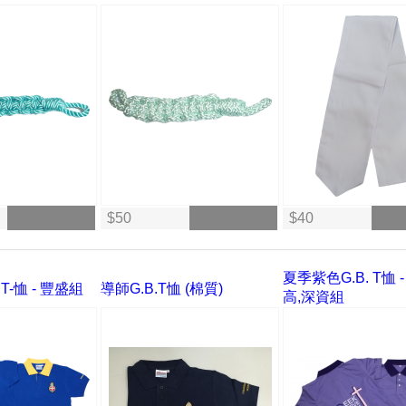
$50
$40
夏季紫色G.B. T恤 -
T-恤 - 豐盛組
導師G.B.T恤 (棉質)
高,深資組