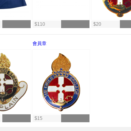
$110
$20
會員章
$15