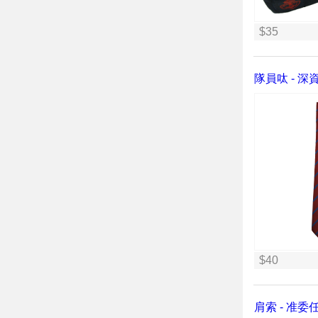
$35
隊員呔 - 深
$40
肩索 - 准委