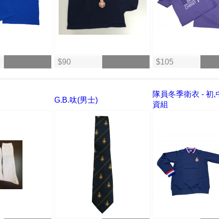
$90
$105
隊員冬季衛衣 - 初,
G.B.呔(男士)
資組