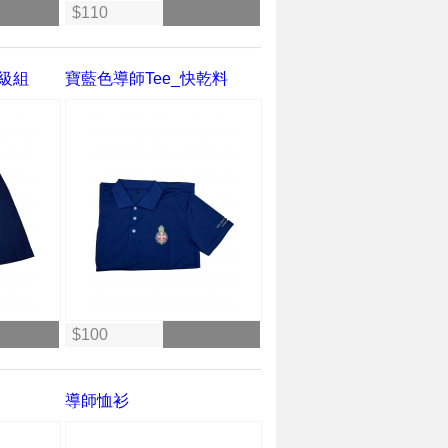
$110
高級組
寶藍色導師Tee_快乾料
$100
導師恤衫