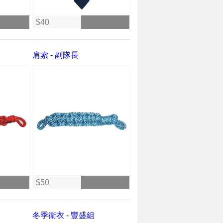
$40
肩索 - 副隊長
$50
冬季衛衣 - 豐盛組