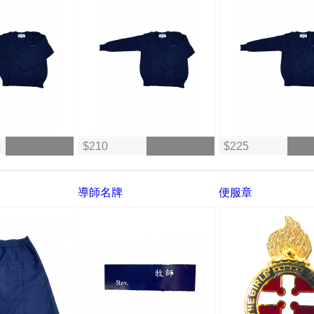
$210
$225
導師名牌
便服章