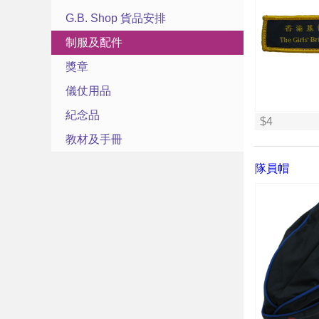
G.B. Shop 貨品安排
制服及配件
獎章
儀仗用品
紀念品
$4
教材及手冊
隊員帽