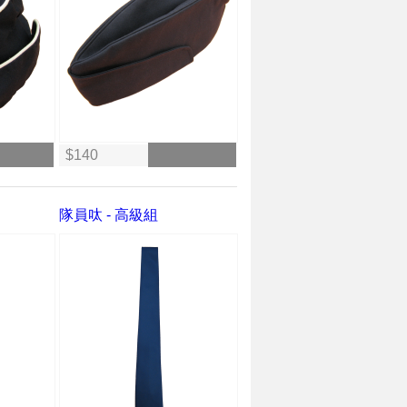
$140
隊員呔 - 高級組