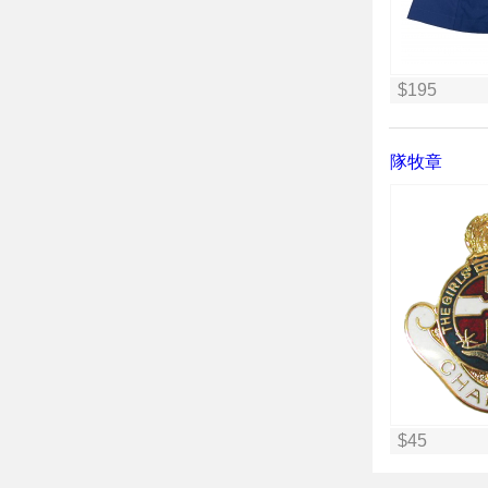
$195
隊牧章
$45