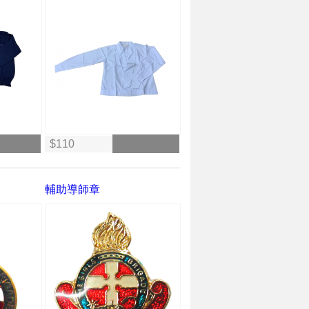
$110
輔助導師章