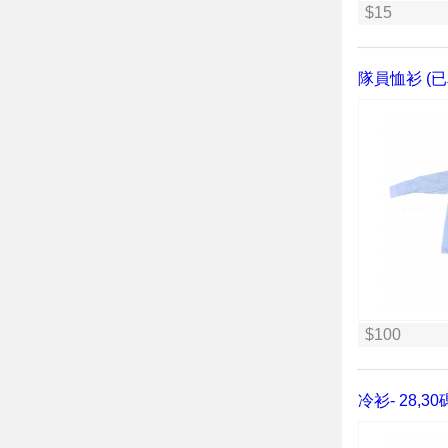
$15
隊員恤衫 (已車G
$100
冷衫- 28,30