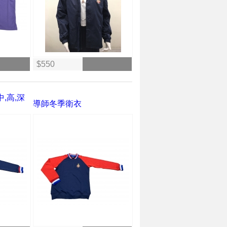
$550
中,高,深
導師冬季衛衣