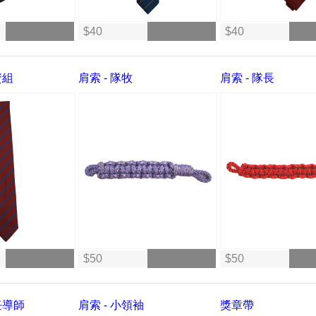
$40
$40
資組
肩索 - 隊牧
肩索 - 隊長
$50
$50
任導師
肩索 - 小領袖
獎章帶