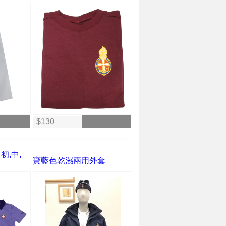
$130
 初,中,
寶藍色乾濕兩用外套