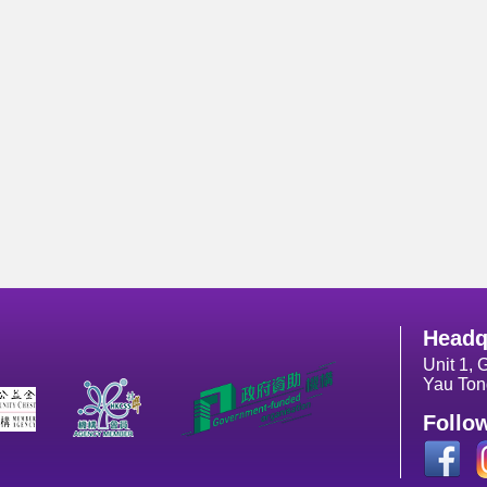
Headq
Unit 1, 
Yau Ton
Follo