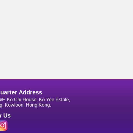
uarter Address
G/F, Ko Chi House, Ko Yee Estate,
g, Kowloon, Hong Kong.
w Us