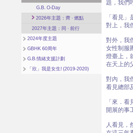
題，我們
G.B. O-Day
「看見」
2026年主題：齊 · 燃點
對上，我
2027年主題：同 · 前行
2024年度主題
對外，我
女性制服
GBHK 60周年
燈臺上，
G.B.情緒支援計劃
在天上的
「欣」我是女生! (2019-2020)
對內，我
看見總部
「來．看
開展的事
人看見，
在這三年