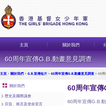
主頁
關於我們
60周年宣傳G.B.動畫意見調查
主頁
>
關於我們
>
G.B.宣傳短片
>
60周年宣傳G.B.動畫意見調查
> 60
關於我們
60周年宣傳
歷史及國際議會
60周年宣傳G.B
宗旨、格言及使命宣言