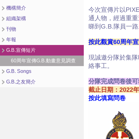
機構簡介
今次宣傳片以PI
通人物，經過重重
組織架構
睇到G.B.隊員一
刊物
年報
按此觀賞60周年
G.B.宣傳短片
現誠邀分隊於集隊
60周年宣傳G.B.動畫意見調查
絡事工。
G.B. Songs
分隊完成問卷後可獲
G.B.之友簡介
截止日期：2022年
按此填寫問卷