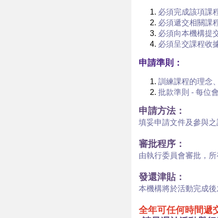
必須完成該項課
必須遞交相關課程
必須向本機構提
必須呈交課程收
申請準則：
訓練課程的理念
批款準則
- 每位
申請方法：
填妥申請文件及參與之
審批程序：
由執行委員會審批，所
發還津貼：
本機構將於活動完成後
全年可任何時間遞