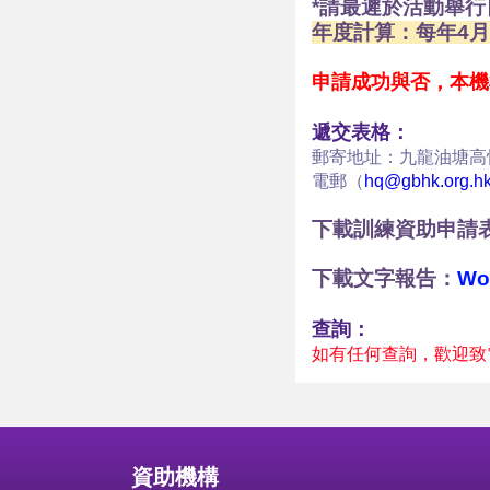
*請最遲於活動舉行
年度計算：每年4月
申請成功與否，本機
遞交表格：
郵寄地址：九龍油塘高
電郵（
hq@gbhk.org.h
下載訓練資助申請
下載文字報告：
Wo
查詢：
如有任何查詢，歡迎致電2
資助機構