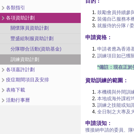
目的︰
各類指引
鼓勵會員持續參
各項資助計劃
裝備自己服務本
就服侍的分隊 /
關懷隊員資助計劃
申請資格：
豐盛組制服資助計劃
申請者應為香港
分隊聯合活動(資助基金)
訓練項目如已獲關
訓練資助計劃
*備註：現在正於
各項嘉許計劃
疫症期間項目及安排
資助訓練的範圍：
表格下載
本機構與外間訓
本地或海外課程
活動行事曆
訓練之技能或知識
全日制之大專及
申請須知：
獲接納申請的委員、隊