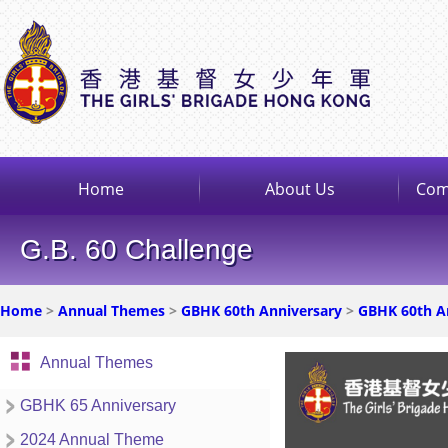
Home
About Us
Com
G.B. 60 Challenge
Home
>
Annual Themes
>
GBHK 60th Anniversary
>
GBHK 60th An
Annual Themes
GBHK 65 Anniversary
2024 Annual Theme