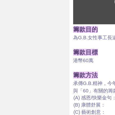
籌款目的
為G.B.女性事
籌款目標
港幣60萬
籌款方法
承傳G.B.精神
與「60」有關的籌款
(A) 感恩/快樂金句
(B) 康體舒展：
(C) 藝術創意：