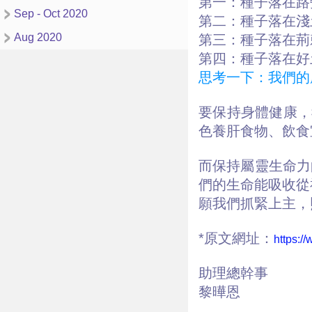
第一：種子落在路
Sep - Oct 2020
第二：種子落在淺
Aug 2020
第三：種子落在荊
第四：種子落在好
思考一下：我們的
要保持身體健康，
色養肝食物、飲食
而保持屬靈生命力
們的生命能吸收從
願我們抓緊上主，
*原文網址：
https:/
助理總幹事
黎曄恩