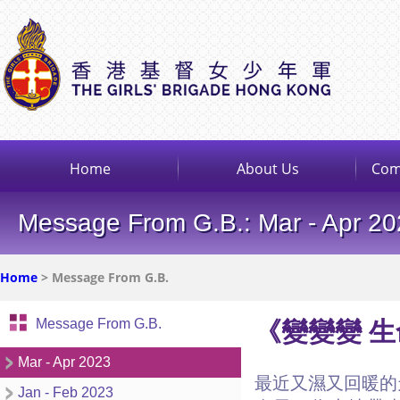
Home
About Us
Com
Message From G.B.: Mar - Apr 2
Home
> Message From G.B.
Message From G.B.
《變變變 生
Mar - Apr 2023
最近又濕又回暖的
Jan - Feb 2023