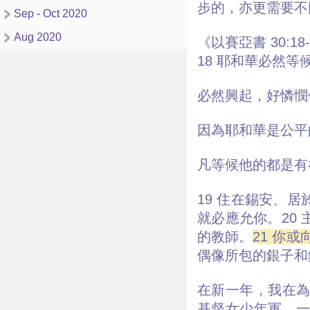
步的，亦更需要不
Sep - Oct 2020
Aug 2020
《以賽亞書 30:18
18 耶和華必然
必然興起，好憐憫
因為耶和華是公平
凡等候他的都是有
19 住在錫安、
就必應允你。20
的教師。
21 你
偶像所包的銀子和
在新一年，我在為
基督女少年軍，