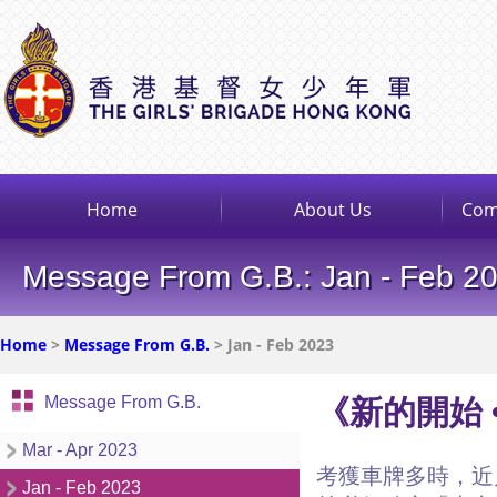
Home
About Us
Com
Message From G.B.: Jan - Feb 2
Home
>
Message From G.B.
> Jan - Feb 2023
Message From G.B.
《新的開始 
Mar - Apr 2023
考獲車牌多時，近
Jan - Feb 2023