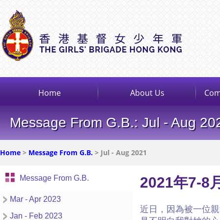
Home
About Us
Com
Message From G.B.: Jul - Aug 20
Home
>
Message From G.B.
> Jul - Aug 2021
Message From G.B.
2021年7-
Mar - Apr 2023
近日，因為被一位親
Jan - Feb 2023