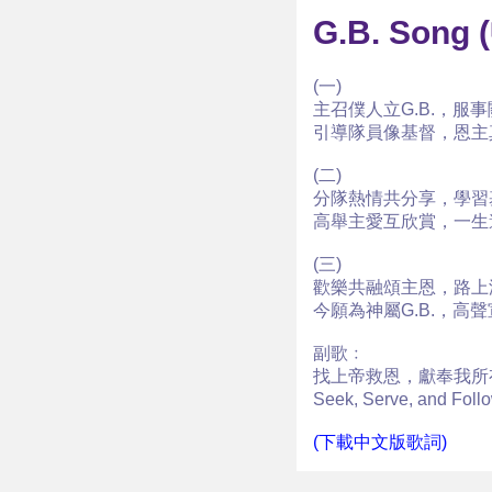
G.B. Song
(一)
主召僕人立G.B.，服
引導隊員像基督，恩主
(二)
分隊熱情共分享，學習
高舉主愛互欣賞，一生
(三)
歡樂共融頌主恩，路上
今願為神屬G.B.，高
副歌﹕
找上帝救恩，獻奉我所
Seek, Serve, and Foll
(下載中文版歌詞)