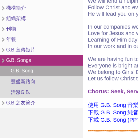
We will lend a helpi
Follow Christ and ev
機構簡介
He will lead you on 
組織架構
In our companies we
刊物
Love for Jesus and 
年報
Learning of Him day
In our work and in ou
G.B.宣傳短片
We are having fun t
G.B. Songs
Everyone is bright a
G.B. Song
We belong to Girls' 
Let us follow Christ 
豐盛新路向
Chorus: Seek, Serv
活潑G.B.
G.B.之友簡介
使用 G.B. Song 音樂
下載 G.B. Song 純音
下載 G.B. Song (P
***************************