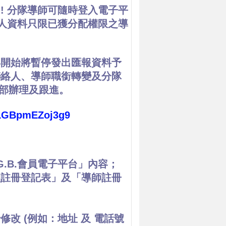
推出! 分隊導師可隨時登入電子平
個人資料只限已獲分配權限之導
年開始將暫停發出匯報資料予
聯絡人、導師職銜轉變及分隊
知總部辦理及跟進。
GLGBpmEZoj3g9
.B.會員電子平台」內容；
員註冊登記表」及「導師註冊
改 (例如：地址 及 電話號