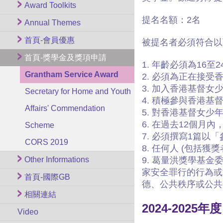
Award Toolkits
提名名額：2名
Annual Themes
首頁-會員優惠
被提名者必須符合以
首頁-獎學金及獎項申請
1. 年齡必須為16
Grantham Service Award
2. 必須為正在接
3. 加入香港基督女
Secretary for Home and Youth
4. 積極參與香港
Affairs' Commendation
5. 對
香港基督女少
6. 在過去12個
Scheme
7. 必須撰寫1篇以
CORS 2019
8. 任何人 (包括
Other Informations
9. 葛量洪獎學基
家安全罪行的行為或
首頁-國際GB
德、公共秩序或公共
相關連結
2024-20
Video