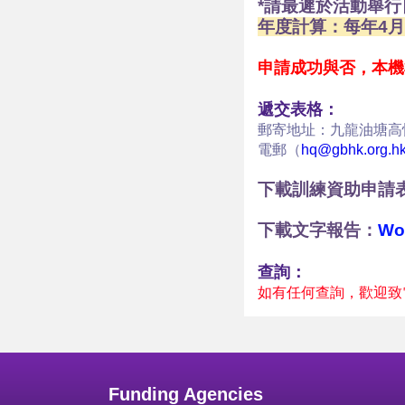
*請最遲於活動舉行
年度計算：每年4月
申請成功與否，本機
遞交表格：
郵寄地址：九龍油塘高
電郵（
hq@gbhk.org.h
下載訓練資助申請
下載文字報告：
Wo
查詢：
如有任何查詢，歡迎致電2
Funding Agencies