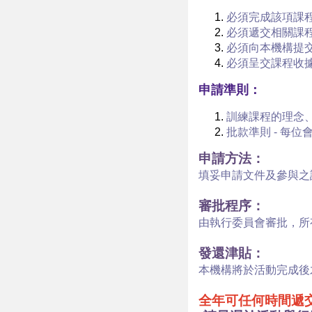
必須完成該項課
必須遞交相關課程
必須向本機構提
必須呈交課程收
申請準則：
訓練課程的理念
批款準則
- 每位
申請方法：
填妥申請文件及參與之
審批程序：
由執行委員會審批，所
發還津貼：
本機構將於活動完成後
全年可任何時間遞