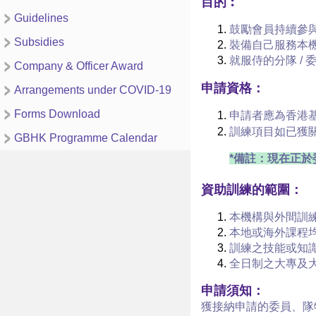
目的︰
Guidelines
鼓勵會員持續參
Subsidies
裝備自己服務本
就服侍的分隊 /
Company & Officer Award
申請資格：
Arrangements under COVID-19
Forms Download
申請者應為香港
訓練項目如已獲關
GBHK Programme Calendar
*備註：現在正於
資助訓練的範圍：
本機構與外間訓
本地或海外課程
訓練之技能或知識
全日制之大專及
申請須知：
獲接納申請的委員、隊