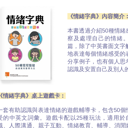
《情緒字典》內容簡介
本書透過介紹50種情
察及處理自己的情緒。
篇，除了中英書面文字
地表達每個情緒感受的
分享例子，也有個人思
認識及安置自己及別人
《情緒字典》桌上遊戲卡︰
一套有助認識與表達情緒的遊戲輔導卡，包含50個
受的中英文詞彙。遊戲卡配以25種玩法，適用於
識、人際溝通、親子互動、情緒教育、輔導、消閒