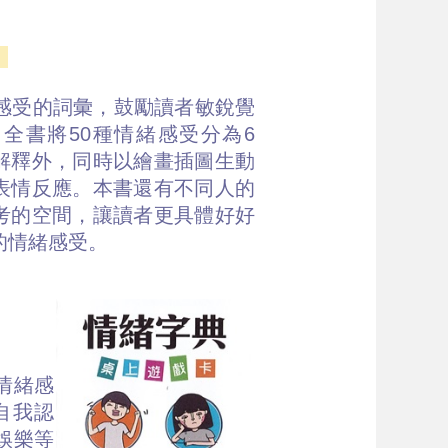
︰
緒感受的詞彙，鼓勵讀者敏銳覺
全書將50種情緒感受分為6
解釋外，同時以繪畫插圖生動
表情反應。本書還有不同人的
考的空間，讓讀者更具體好好
的情緒感受。
情緒感
自我認
娛樂等