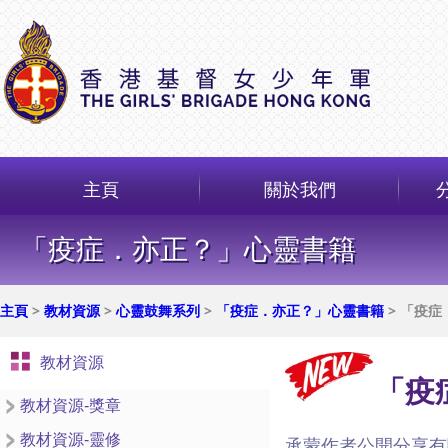
主頁
關於我們
「疫症．亦正？」心靈書籍
主頁
>
教材資源
>
心靈鼓舞系列
>
「疫症．亦正？」心靈書籍
> 「疫
教材資源
「疫
教材資源-獎章
教材資源-靈修
承蒙作者公開分享有