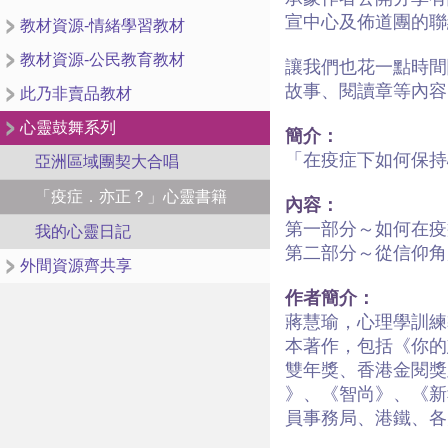
宣中心及佈道團的聯
教材資源-情緒學習教材
教材資源-公民教育教材
讓我們也花一點時間
故事、閱讀章等內容
此乃非賣品教材
心靈鼓舞系列
簡介：
「在疫症下如何保持
亞洲區域團契大合唱
「疫症．亦正？」心靈書籍
內容：
第一部分～如何在疫
我的心靈日記
第二部分～從信仰角
外間資源齊共享
作者簡介：
蔣慧瑜，心理學訓練
本著作，包括《你的
雙年獎、香港金閱獎及
》、《智尚》、《新
員事務局、港鐵、各