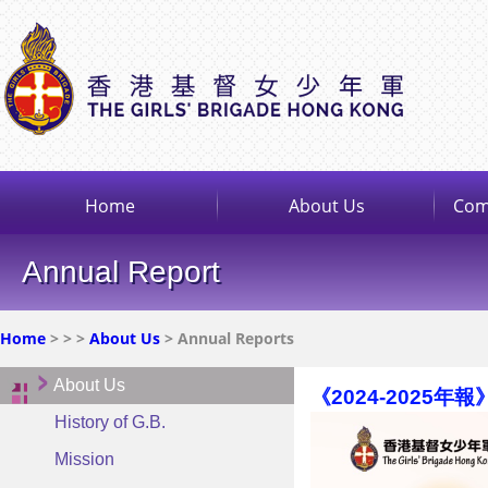
Home
About Us
Com
Annual Report
Home
>
>
>
About Us
> Annual Reports
About Us
《2024-2025年報
History of G.B.
Mission