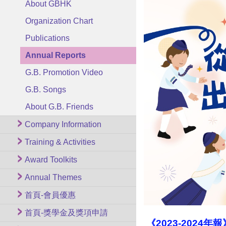
About GBHK
Organization Chart
Publications
Annual Reports
G.B. Promotion Video
G.B. Songs
About G.B. Friends
Company Information
Training & Activities
Award Toolkits
Annual Themes
首頁-會員優惠
首頁-獎學金及獎項申請
《2023-2024年報