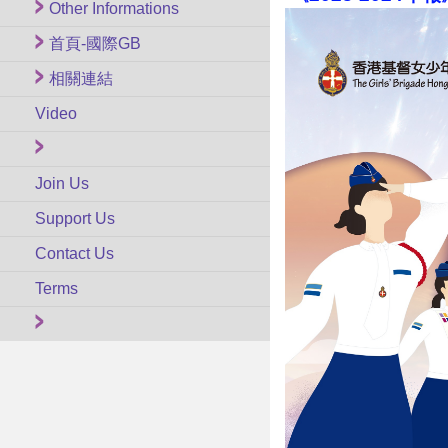
Other Informations
首頁-國際GB
相關連結
Video
Join Us
Support Us
Contact Us
Terms