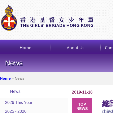
Home
About Us
Com
News
Home
> News
News
2019-11-18
總部
2026 This Year
TOP
NEWS
2025 - 2026
由於