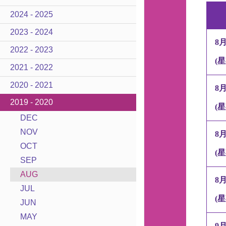
2024 - 2025
2023 - 2024
8
2022 - 2023
(
星
2021 - 2022
2020 - 2021
8
2019 - 2020
(
星
DEC
NOV
8
OCT
(
星
SEP
AUG
8
JUL
(
星
JUN
MAY
9