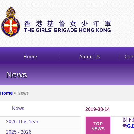
Home
About Us
Com
News
Home
> News
News
2019-08-14
以下
2026 This Year
TOP
考
G.
NEWS
2025 - 2026