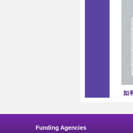
如有
Funding Agencies