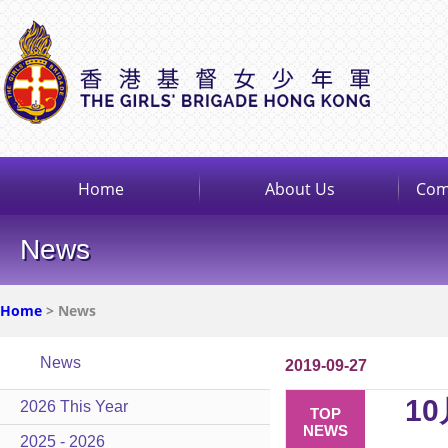
Home
About Us
Com
News
Home
> News
News
2019-09-27
1
2026 This Year
TOP
NEWS
2025 - 2026