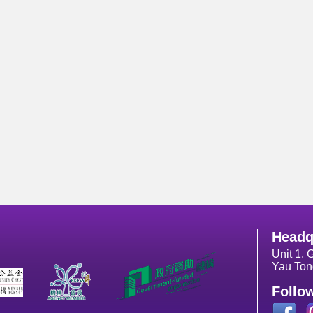
Headq
Unit 1, 
Yau Ton
Follo