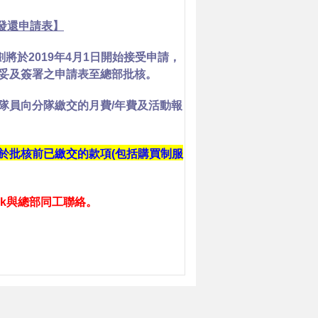
及發還申請表】
員資助計劃將於2019年4月1日開始接受申請，
妥及簽署之申請表至總部批核。
隊員向分隊繳交的月費/年費及活動報
於批核前已繳交的款項(包括購買制服
g.hk與總部同工聯絡。