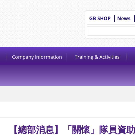
GB SHOP
News
Company Information
Training & Activities
【總部消息】「關懷」隊員資