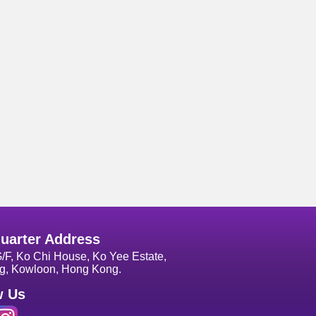
uarter Address
G/F, Ko Chi House, Ko Yee Estate,
g, Kowloon, Hong Kong.
w Us