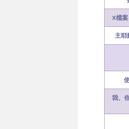
X
檔案
主耶
我、