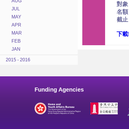
AUG
對象
JUL
名額
MAY
截止
APR
MAR
下載
FEB
JAN
2015 - 2016
Funding Agencies