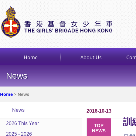
Home
About Us
Com
News
Home
> News
News
2016-10-13
訓
2026 This Year
TOP
NEWS
2025 - 2026