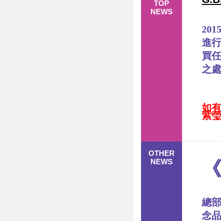
TOP
NEWS
201
進
買
之
如
紫
OTHER
NEWS
總部
念