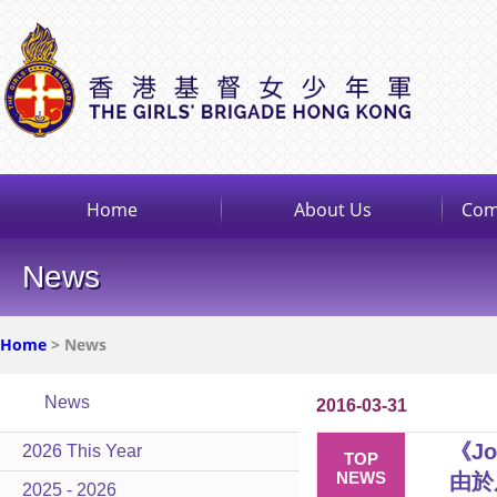
Home
About Us
Com
News
Home
> News
News
2016-03-31
《Jo
2026 This Year
TOP
NEWS
由於反
2025 - 2026