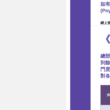
如有
(P
網上
總部
到餘
門
對
供