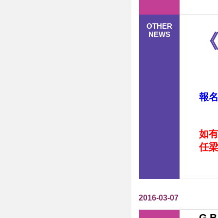
OTHER
NEWS
《
報
如
任梁
2016-03-07
G.B