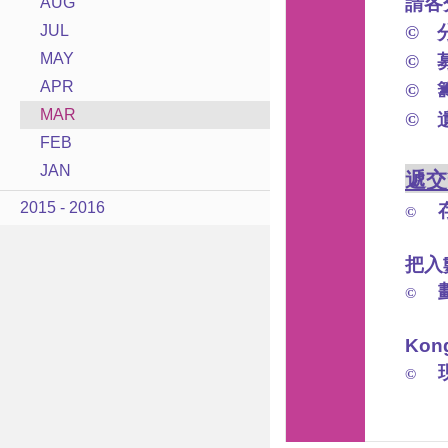
請各
AUG
©
JUL
MAY
©
APR
©
MAR
©
FEB
JAN
遞交
2015 - 2016
©
直
把入
©
支
Kon
©