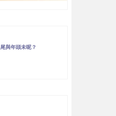
年尾與年頭未呢？