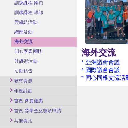
訓練課程-隊員
訓練課程-導師
豐盛組活動
總部活動
海外交流
海外交流
開心家庭運動
升旗禮活動
*
亞洲議會會議
*
國際議會會議
活動預告
*
同心同根交流活
教材資源
年度計劃
首頁-會員優惠
首頁-獎學金及獎項申請
其他資訊