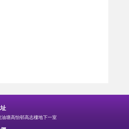
地址
龍油塘高怡邨高志樓地下一室