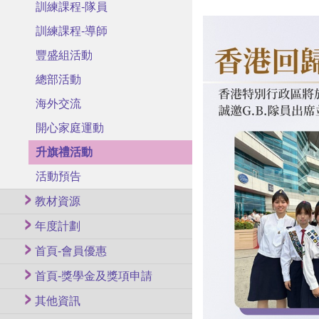
訓練課程-隊員
訓練課程-導師
豐盛組活動
總部活動
海外交流
開心家庭運動
升旗禮活動
活動預告
教材資源
年度計劃
首頁-會員優惠
首頁-獎學金及獎項申請
其他資訊