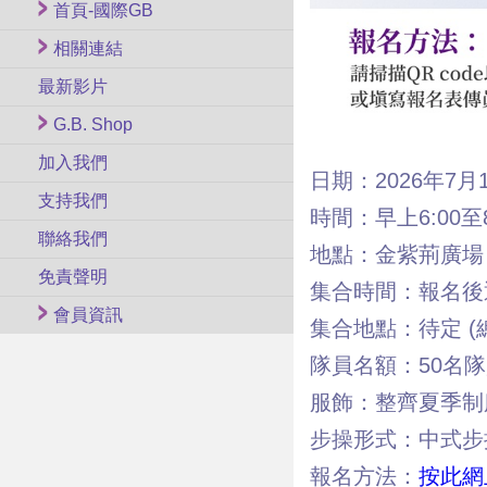
首頁-國際GB
相關連結
最新影片
G.B. Shop
加入我們
日期：2026年7月1
支持我們
時間：早上6:00至8
聯絡我們
地點：金紫荊廣場
免責聲明
集合時間：報名後
會員資訊
集合地點：待定 (
隊員名額：50名隊員
服飾：整齊夏季制服
步操形式：中式步
報名方法：
按此網