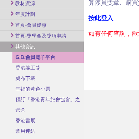
算隊員獎章、購買
教材資源
年度計劃
按此登入
首頁-會員優惠
如有任何查詢，歡迎
首頁-獎學金及獎項申請
其他資訊
G.B.會員電子平台
香港義工獎
桌布下載
幸福的黃色小票
預訂「香港青年旅舍協會」之
營舍
香港書展
常用連結