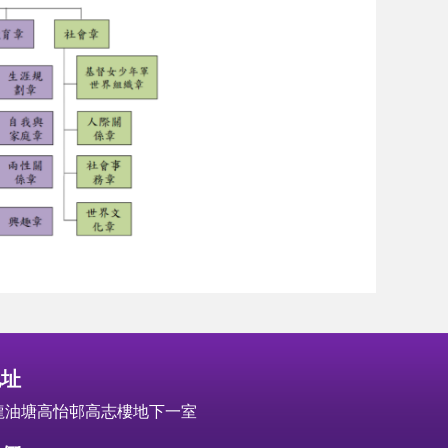
地址
龍油塘高怡邨高志樓地下一室