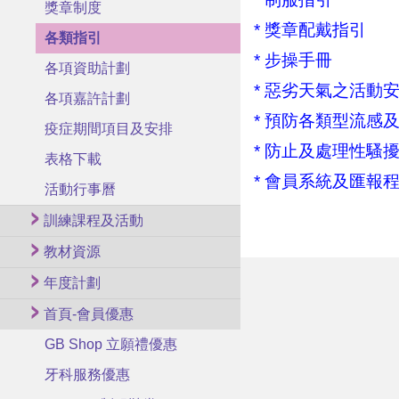
獎章制度
* 獎章配戴指引
各類指引
* 步操手冊
各項資助計劃
* 惡劣天氣之活動
各項嘉許計劃
* 預防各類型流感及
疫症期間項目及安排
* 防止及處理性騷
表格下載
* 會員系統及匯報
活動行事曆
訓練課程及活動
教材資源
年度計劃
首頁-會員優惠
GB Shop 立願禮優惠
牙科服務優惠