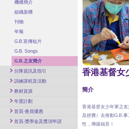
機構簡介
組織架構
刊物
年報
G.B.宣傳短片
G.B. Songs
G.B.之友簡介
香港基督女
分隊資訊及指引
訓練課程及活動
簡介
教材資源
年度計劃
香港基督女少年軍之友
首頁-會員優惠
及經費）去推動G.B
首頁-獎學金及獎項申請
性，傳揚福音！