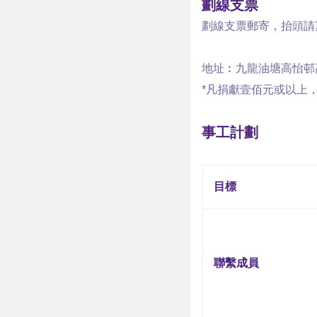
劃線支票
劃線支票郵寄，抬頭請
地址︰九龍油塘高怡邨
*凡捐獻壹佰元或以上
事工計劃
目標
聯繫成員