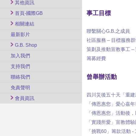
其他資訊
事工目標
首頁-國際GB
相關連結
聯繫關心G.B.之成員
最新影片
社區服務 – 目標服務
G.B. Shop
策劃及推動宣教事工 –
加入我們
籌募經費
支持我們
曾舉辦活動
聯絡我們
免責聲明
四川災後五十天「重建新生」
會員資訊
「傳恩惠您」愛心嘉年華 - 
「傳恩惠您」活動後，
「實踐所愛」宣教體驗團（四川）
「挑戰60」籌款活動 - 15/0