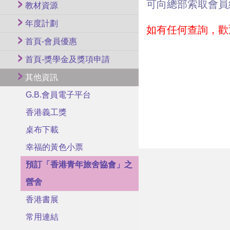
可向總部索取會員
教材資源
年度計劃
如有任何查詢，歡迎
首頁-會員優惠
首頁-獎學金及獎項申請
其他資訊
G.B.會員電子平台
香港義工獎
桌布下載
幸福的黃色小票
預訂「香港青年旅舍協會」之
營舍
香港書展
常用連結