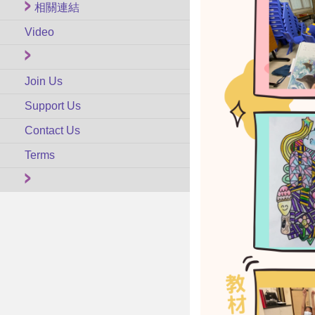
相關連結
Video
Join Us
Support Us
Contact Us
Terms