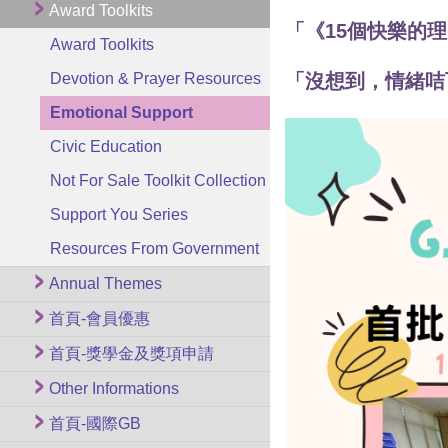
Award Toolkits
「《15個快樂的
Award Toolkits
Devotion & Prayer Resources
「沒想到，情緒咭
Emotional Support
Civic Education
Not For Sale Toolkit Collection
Support You Series
Resources From Government
Annual Themes
首頁-會員優惠
首頁-獎學金及獎項申請
Other Informations
首頁-國際GB