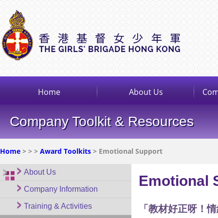
Home
About Us
Com
Company Toolkit & Resources
Home
>
>
>
Award Toolkits
> Emotional Support
About Us
Emotional 
Company Information
Training & Activities
「教材好正呀！情