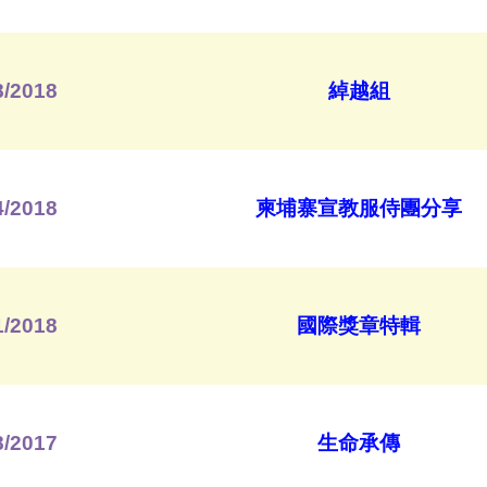
8/2018
綽越組
4/2018
柬埔寨宣教服侍團分享
1/2018
國際獎章特輯
8/2017
生命承傳