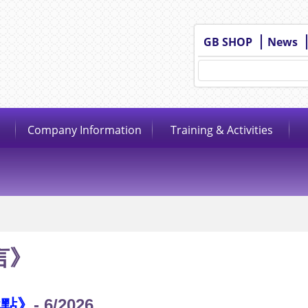
GB SHOP
News
Company Information
Training & Activities
言》
燃點》
- 6/2026