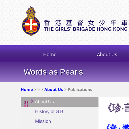
Home
About Us
Words as Pearls
Home
>
>
>
About Us
> Publications
About Us
《珍‧
History of G.B.
Mission
《齊 ‧ 