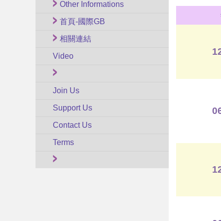
Other Informations
首頁-國際GB
相關連結
1
Video
Join Us
Support Us
0
Contact Us
Terms
1