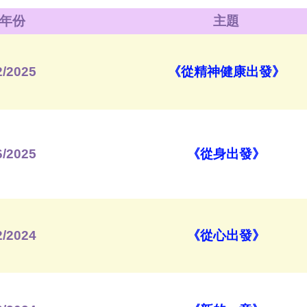
年份
主題
2/2025
《從精神健康出發》
6/2025
《
從身出發
》
2/2024
《
從心出發
》