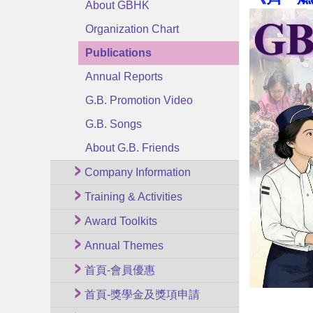
About GBHK
Organization Chart
Publications
Annual Reports
G.B. Promotion Video
G.B. Songs
About G.B. Friends
Company Information
Training & Activities
Award Toolkits
Annual Themes
首頁-會員優惠
首頁-獎學金及獎項申請